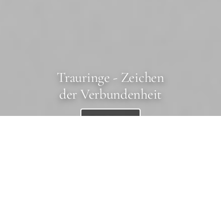
Trauringe - Zeichen
der Verbundenheit
Entdecken →
TRAURINGBERATUNGEN NACH
VEREINBARUNG
·
☎ +49 (0) 8382 / 1606
✉ info@schmuck-lindau.de